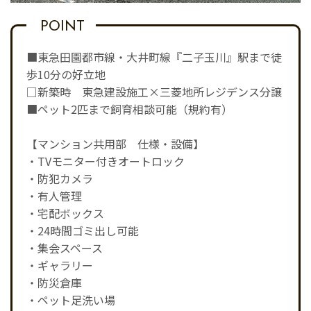
POINT
■東急田園都市線・大井町線『二子玉川』駅まで徒
歩10分の好立地
□新築時 東急建設施工×三菱地所レジデンス分譲
■ペット2匹まで飼育相談可能（規約有）
【マンション共用部 仕様・設備】
・TVモニター付きオートロック
・防犯カメラ
・有人管理
・宅配ボックス
・24時間ゴミ出し可能
・集会スペース
・ギャラリー
・防災倉庫
・ペット足洗い場