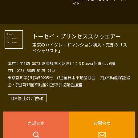
イト
トーセイ・プリンセススクゥエアー
Tosei
Princess
Square
東京のハイグレードマンション購入・売却の「ス
ペシャリスト」
本店：〒105-0023 東京都港区芝浦1-12-3 Daiwa芝浦ビル6階
TEL（03）6665-8125（代）
東京都知事(９)第59205号 (社)全日本不動産協会 (社)不動産保証協
会・(社)首都圏不動産公正取引協議会加盟
DM停止のご依頼
売却査定
お問合せ