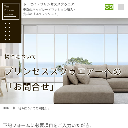
トーセイ・プリンセススクゥエアー
Tosei
東京のハイグレードマンション購入・
Princess
売却の「スペシャリスト」
Square
物件について
プリンセススクゥエアーへの
「お問合せ」
HOME
物件についてのお問合せ
下記フォームに必要項目をご入力いただき、