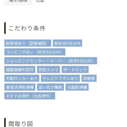
こだわり条件
駐車場あり（空要確認）
駅徒歩5分以内
コンビニが近い（徒歩3分以内）
ショッピングセンター・スーパー（徒歩5分以内）
複数路線利用可
防犯カメラ
オートロック
宅配ロッカーあり
テレビドアホンあり
床暖房
食器洗浄乾燥機
追い炊き機能
浴室乾燥機
おすすめ物件（社有物件）
間取り図