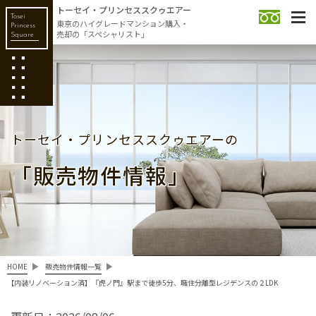
トーセイ・プリンセススクゥエアー
Tosei
東京のハイグレードマンション購入・
Princess
売却の「スペシャリスト」
Square
トーセイ・プリンセススクゥエアーの
「販売物件情報」
HOME
販売物件情報一覧
【内装リノベーション済】『虎ノ門』駅まで徒歩5分、職住分離型レジデンスの２LDK