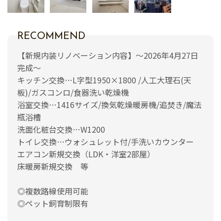
RECOMMEND
【新規内装リノベーション内容】～2026年4月27日
完成～
キッチン交換…L字型1950×1800 /人工大理石(天
板)/ガスコンロ/食器洗い乾燥機
浴室交換…1416サイズ/換気乾燥暖房機/追焚き/魔法
瓶浴槽
洗面化粧台交換…W1200
トイレ交換…ウォシュレット付/手洗いカウンター
エアコン新規交換（LDK・洋室2部屋）
床暖房新規交換 等
◎複数路線使用可能
◎ペット飼育制限有